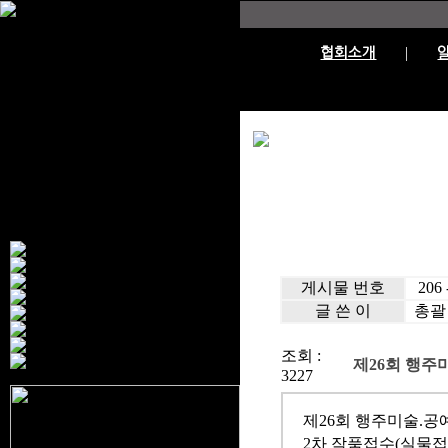
협회소개
게시물 번호
206 -
글 쓴 이
총괄
조회 :
제26회 행주
3227
제26회 행주미술.공
2차 작품접수(실물접