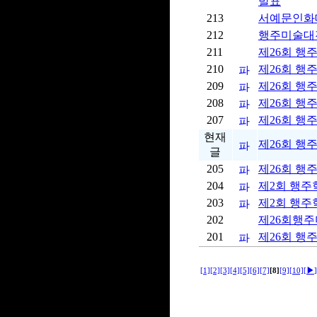
발표
213
서예문인화
212
행주미술대
211
제26회 행
210
제26회 행
209
제26회 행
208
제26회 행
207
제26회 행
현재
제26회 행
글
205
제26회 행
204
제2회 행주
203
제2회 행
202
제26회행주
201
제26회 행
[1]
[2]
[3]
[4]
[5]
[6]
[7]
[8]
[9]
[10]
[
▶
]